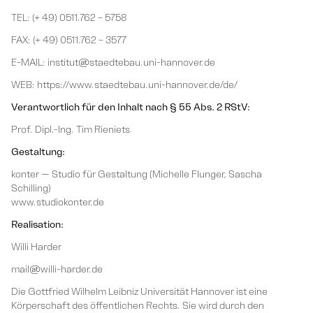
TEL: (+ 49) 0511.762 – 5758
FAX: (+ 49) 0511.762 – 3577
E-MAIL: institut@staedtebau.uni-hannover.de
WEB: https://www.staedtebau.uni-hannover.de/de/
Verantwortlich für den Inhalt nach § 55 Abs. 2 RStV:
Prof. Dipl.-Ing. Tim Rieniets
Gestaltung:
konter — Studio für Gestaltung (Michelle Flunger, Sascha
Schilling)
www.studiokonter.de
Realisation:
Willi Harder
mail@willi-harder.de
Die Gottfried Wilhelm Leibniz Universität Hannover ist eine
Körperschaft des öffentlichen Rechts. Sie wird durch den