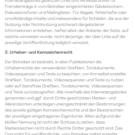
Internetangebotes gesetzten Links und Verweise sowie für
Fremdeinträge in vom Betreiber eingerichteten Gästebüchern,
Diskussionsforen und Mailinglisten. Für illegale, fehlerhafte oder
unvollständige Inhalte und insbesondere für Schäden, die aus der
Nutzung oder Nichtnutzung solcherart dargebotener
Informationen entstehen, haftet allein der Anbieter der Seite, auf
welche verwiesen wurde, nicht derjenige, der über Links auf die
jeweilige Veröffentlichung lediglich verweist.
3. Urheber- und Kennzeichenrecht
Der Betreiber ist bestrebt, in allen Publikationen die
Urheberrechte der verwendeten Grafiken, Tondokumente,
Videosequenzen und Texte zu beachten, von ihm selbst erstellte
Grafiken, Tondokumente, Videosequenzen und Texte zu nutzen
oder auf lizenzfreie Grafiken, Tondokumente, Videosequenzen
und Texte zurückzugreifen. Alle innerhalb des Internetangebotes
genannten und ggf. durch Dritte geschützten Marken- und
Warenzeichen unterliegen uneingeschränkt den Bestimmungen
des jeweils gültigen Kennzeichenrechts und den Besitzrechten
der jeweiligen eingetragenen Eigentümer. Allein aufgrund der
bloßen Nennung ist nicht der Schluss zu ziehen, dass
Markenzeichen nicht durch Rechte Dritter geschützt sind. Das
Copyright für veröffentlichte, vom Betreiber selbst erstellte