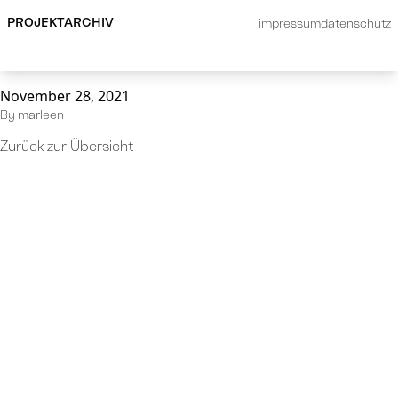
Die Grenzen des
PROJEKTARCHIV
impressum
datenschutz
Miteinanders
November 28, 2021
By
marleen
Zurück zur Übersicht