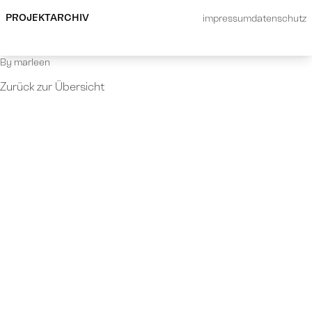
Fernweh
PROJEKTARCHIV
impressum
datenschutz
Mai 11, 2021
By
marleen
Zurück zur Übersicht