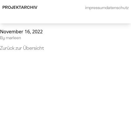
Ich umbau dir ein Schloss
PROJEKTARCHIV
impressum
datenschutz
aus Sand
November 16, 2022
By
marleen
Zurück zur Übersicht